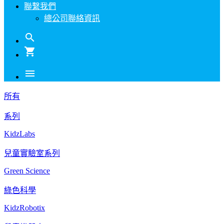
聯繫我們
總公司聯絡資訊
search
shopping_cart
menu
所有
系列
KidzLabs
兒童實驗室系列
Green Science
綠色科學
KidzRobotix