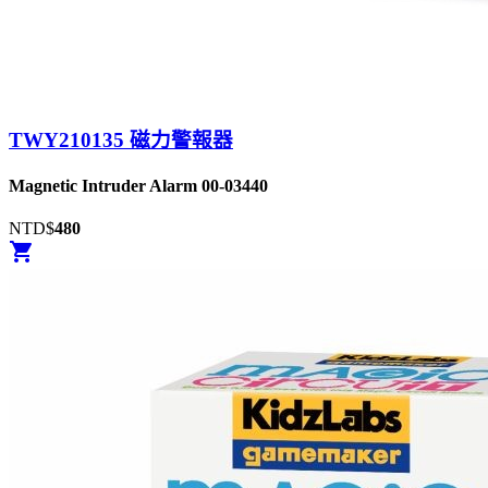
TWY210135 磁力警報器
Magnetic Intruder Alarm 00-03440
NTD$
480
shopping_cart