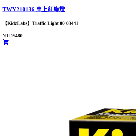
TWY210136 桌上紅綠燈
【KidzLabs】Traffic Light 00-03441
NTD$
480
shopping_cart