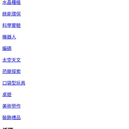
水晶種植
綠能環保
科學實驗
機器人
編碼
太空天文
恐龍探索
口袋型玩具
桌遊
美術勞作
裝飾禮品