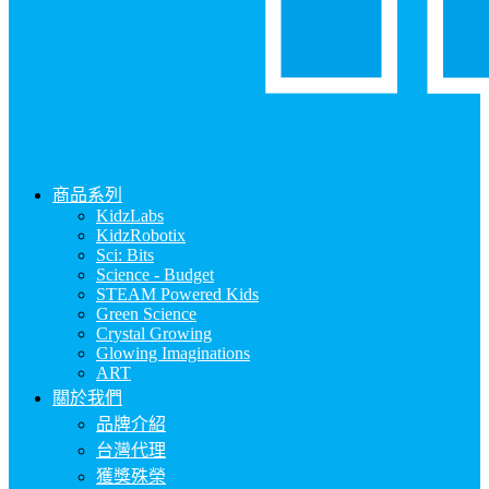
商品系列
KidzLabs
KidzRobotix
Sci: Bits
Science - Budget
STEAM Powered Kids
Green Science
Crystal Growing
Glowing Imaginations
ART
關於我們
品牌介紹
台灣代理
獲獎殊榮