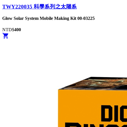
TWY220035 科學系列之太陽系
Glow Solar System Mobile Making Kit 00-03225
NTD$
400
shopping_cart