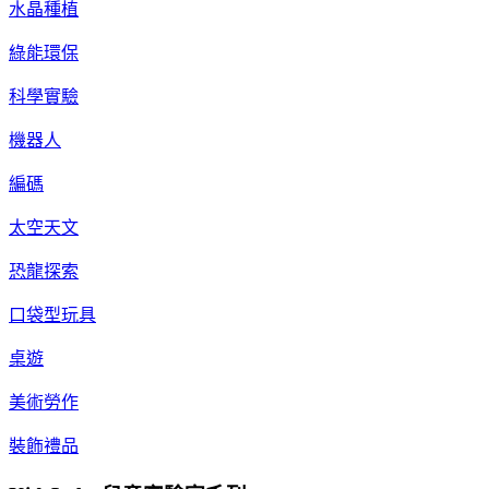
水晶種植
綠能環保
科學實驗
機器人
編碼
太空天文
恐龍探索
口袋型玩具
桌遊
美術勞作
裝飾禮品