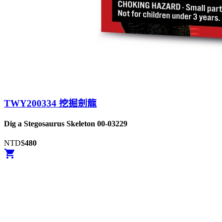
TWY200334 挖掘劍龍
Dig a Stegosaurus Skeleton 00-03229
NTD$
480
shopping_cart