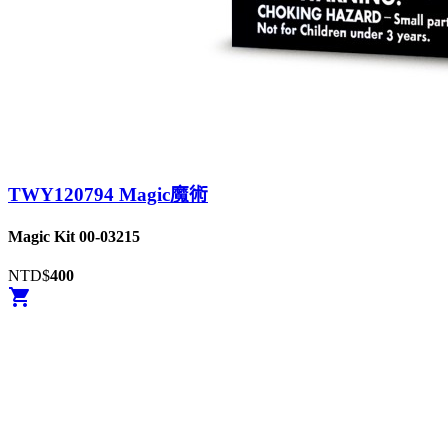
TWY120794 Magic魔術
Magic Kit 00-03215
NTD$
400
shopping_cart