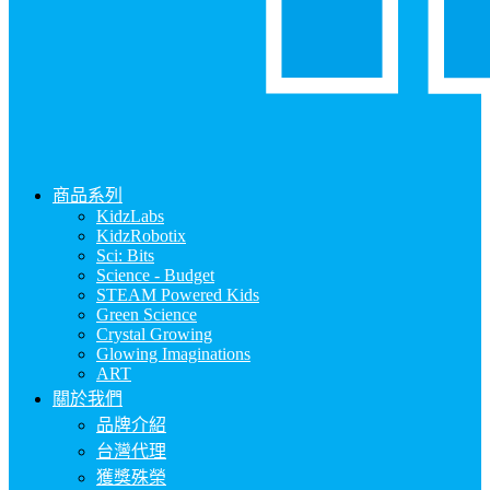
商品系列
KidzLabs
KidzRobotix
Sci: Bits
Science - Budget
STEAM Powered Kids
Green Science
Crystal Growing
Glowing Imaginations
ART
關於我們
品牌介紹
台灣代理
獲獎殊榮