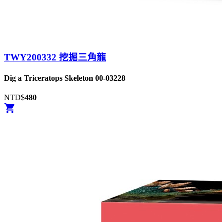
TWY200332 挖掘三角龍
Dig a Triceratops Skeleton 00-03228
NTD$
480
shopping_cart