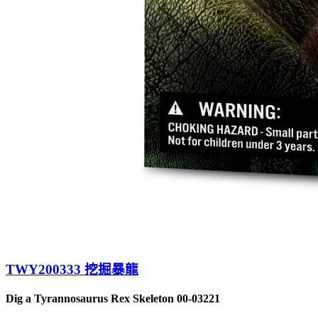
TWY200333 挖掘暴龍
Dig a Tyrannosaurus Rex Skeleton 00-03221