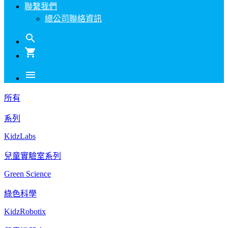
聯繫我們
總公司聯絡資訊
search
shopping_cart
menu
所有
系列
KidzLabs
兒童實驗室系列
Green Science
綠色科學
KidzRobotix