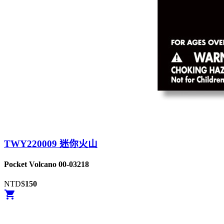
TWY220009 迷你火山
Pocket Volcano 00-03218
NTD$
150
shopping_cart