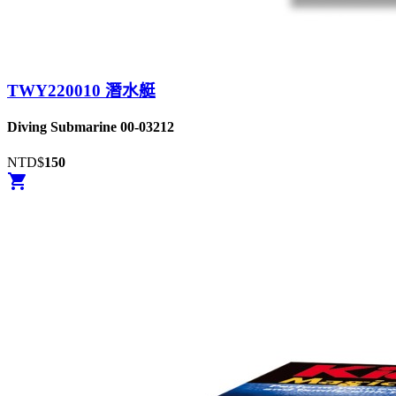
TWY220010 潛水艇
Diving Submarine 00-03212
NTD$
150
shopping_cart