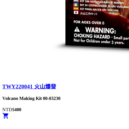
TWY220041 火山爆發
Volcano Making Kit 00-03230
NTD$
400
shopping_cart