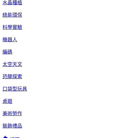
水晶種植
綠能環保
科學實驗
機器人
編碼
太空天文
恐龍探索
口袋型玩具
桌遊
美術勞作
裝飾禮品
reply