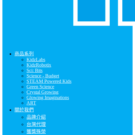
商品系列
KidzLabs
KidzRobotix
Sci: Bits
Science - Budget
STEAM Powered Kids
Green Science
Crystal Growing
Glowing Imaginations
ART
關於我們
品牌介紹
台灣代理
獲獎殊榮