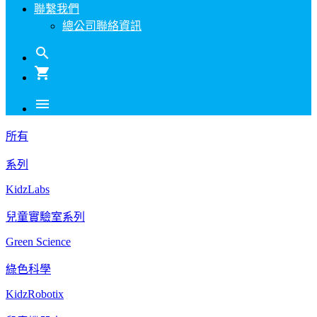
聯繫我們
總公司聯絡資訊
search
shopping_cart
menu
所有
系列
KidzLabs
兒童實驗室系列
Green Science
綠色科學
KidzRobotix