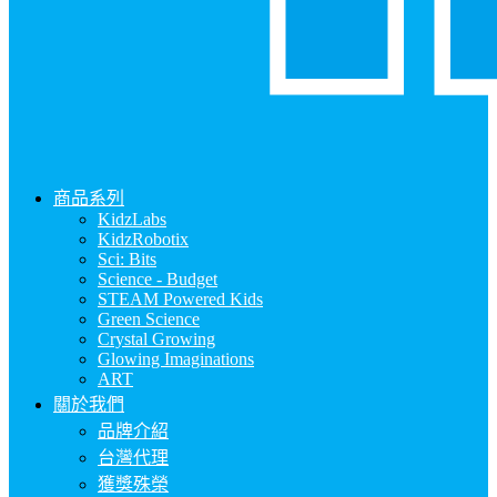
商品系列
KidzLabs
KidzRobotix
Sci: Bits
Science - Budget
STEAM Powered Kids
Green Science
Crystal Growing
Glowing Imaginations
ART
關於我們
品牌介紹
台灣代理
獲獎殊榮