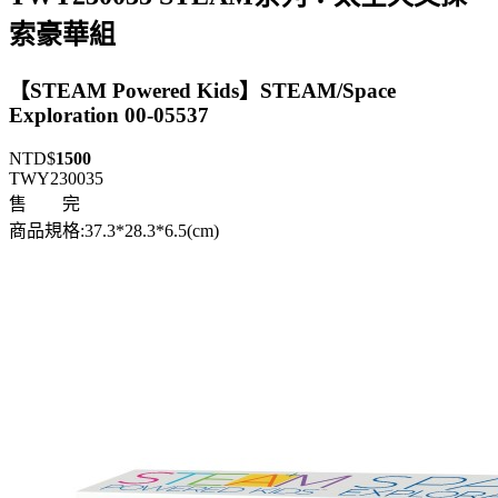
索豪華組
【STEAM Powered Kids】STEAM/Space
Exploration 00-05537
NTD$
1500
TWY230035
售 完
商品規格:37.3*28.3*6.5(cm)