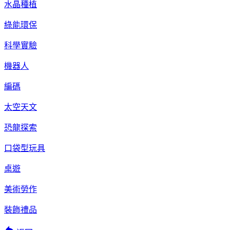
水晶種植
綠能環保
科學實驗
機器人
編碼
太空天文
恐龍探索
口袋型玩具
桌遊
美術勞作
裝飾禮品
reply