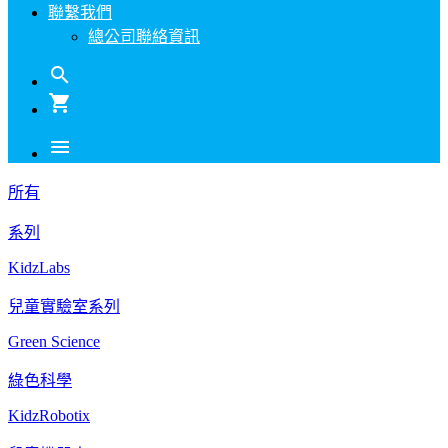
聯繫我們
總公司聯絡資訊
search
shopping_cart
menu
所有
系列
KidzLabs
兒童實驗室系列
Green Science
綠色科學
KidzRobotix