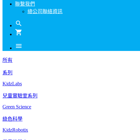
聯繫我們
總公司聯絡資訊
search
shopping_cart
menu
所有
系列
KidzLabs
兒童實驗室系列
Green Science
綠色科學
KidzRobotix