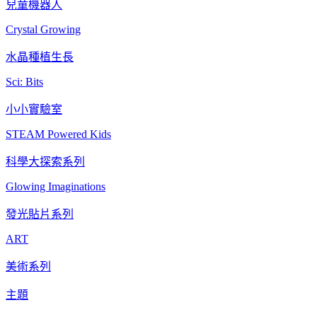
兒童機器人
Crystal Growing
水晶種植生長
Sci: Bits
小小實驗室
STEAM Powered Kids
科學大探索系列
Glowing Imaginations
發光貼片系列
ART
美術系列
主題