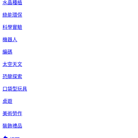
水晶種植
綠能環保
科學實驗
機器人
編碼
太空天文
恐龍探索
口袋型玩具
桌遊
美術勞作
裝飾禮品
reply