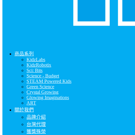
商品系列
KidzLabs
KidzRobotix
Sci: Bits
Science - Budget
STEAM Powered Kids
Green Science
Crystal Growing
Glowing Imaginations
ART
關於我們
品牌介紹
台灣代理
獲獎殊榮