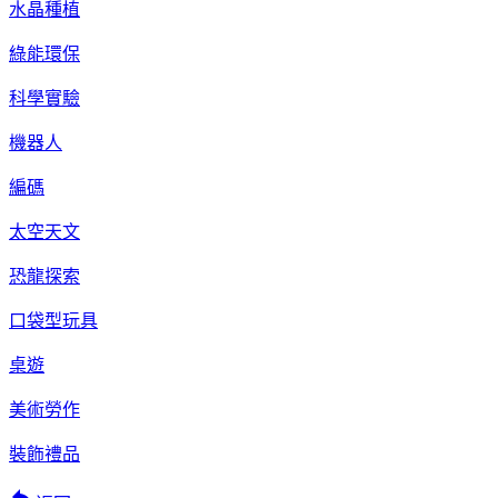
水晶種植
綠能環保
科學實驗
機器人
編碼
太空天文
恐龍探索
口袋型玩具
桌遊
美術勞作
裝飾禮品
reply