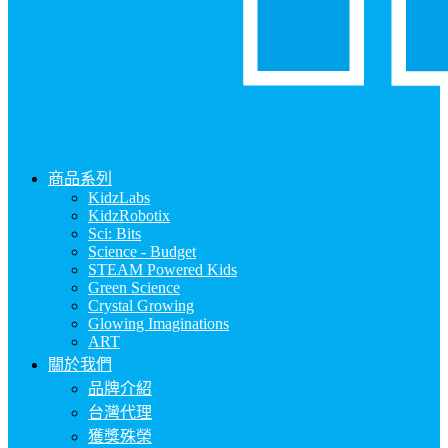
商品系列
KidzLabs
KidzRobotix
Sci: Bits
Science - Budget
STEAM Powered Kids
Green Science
Crystal Growing
Glowing Imaginations
ART
關於我們
品牌介紹
台灣代理
獲獎殊榮