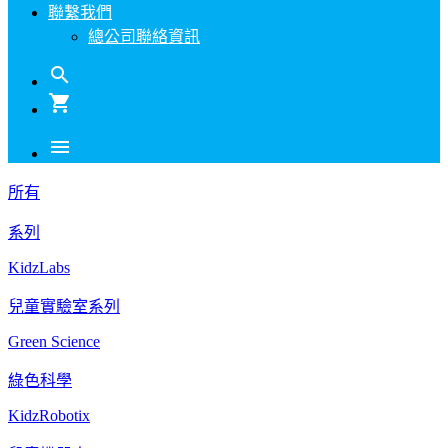
聯繫我們
總公司聯絡資訊
search
shopping_cart
menu
所有
系列
KidzLabs
兒童實驗室系列
Green Science
綠色科學
KidzRobotix