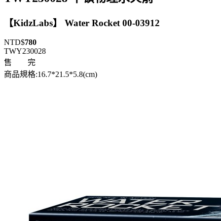
【KidzLabs】 Water Rocket 00-03912
NTD$
780
TWY230028
售 完
商品規格:16.7*21.5*5.8(cm)