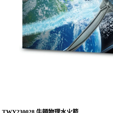
TWY230028 牛頓物理水火箭