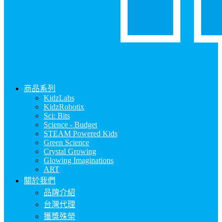
商品系列
KidzLabs
KidzRobotix
Sci: Bits
Science - Budget
STEAM Powered Kids
Green Science
Crystal Growing
Glowing Imaginations
ART
關於我們
品牌介紹
台灣代理
獲獎殊榮