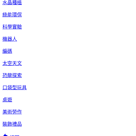
水晶種植
綠能環保
科學實驗
機器人
編碼
太空天文
恐龍探索
口袋型玩具
桌遊
美術勞作
裝飾禮品
reply