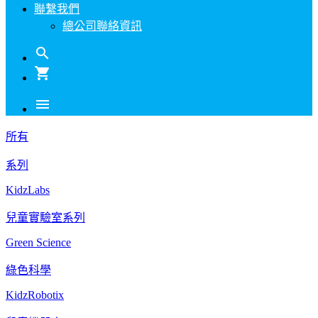
聯繫我們
總公司聯絡資訊
search
shopping_cart
menu
所有
系列
KidzLabs
兒童實驗室系列
Green Science
綠色科學
KidzRobotix