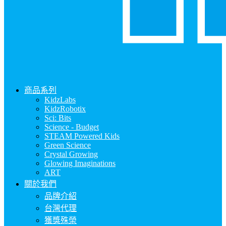
商品系列
KidzLabs
KidzRobotix
Sci: Bits
Science - Budget
STEAM Powered Kids
Green Science
Crystal Growing
Glowing Imaginations
ART
關於我們
品牌介紹
台灣代理
獲獎殊榮