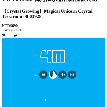
【Crystal Growing】Magical Unicorn Crystal
Terrarium 00-03928
NTD$
690
TWY230030
售 完
drafts