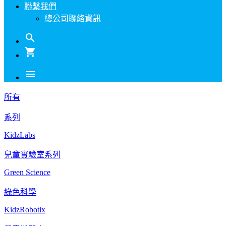
聯繫我們
總公司聯絡資訊
search
shopping_cart
menu
所有
系列
KidzLabs
兒童實驗室系列
Green Science
綠色科學
KidzRobotix