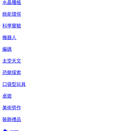
水晶種植
綠能環保
科學實驗
機器人
編碼
太空天文
恐龍探索
口袋型玩具
桌遊
美術勞作
裝飾禮品
reply