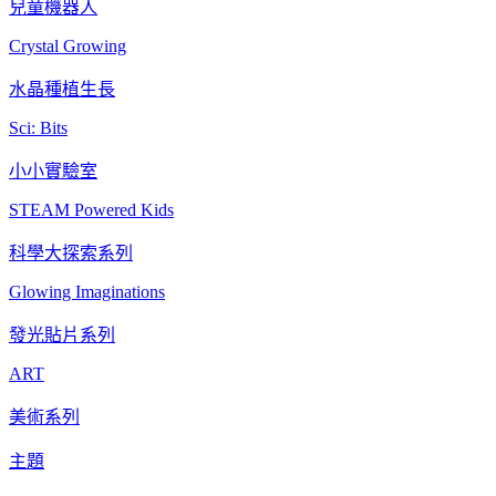
兒童機器人
Crystal Growing
水晶種植生長
Sci: Bits
小小實驗室
STEAM Powered Kids
科學大探索系列
Glowing Imaginations
發光貼片系列
ART
美術系列
主題