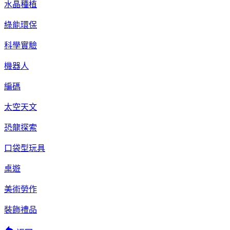
水晶種植
綠能環保
科學實驗
機器人
編碼
太空天文
恐龍探索
口袋型玩具
桌遊
美術勞作
裝飾禮品
reply