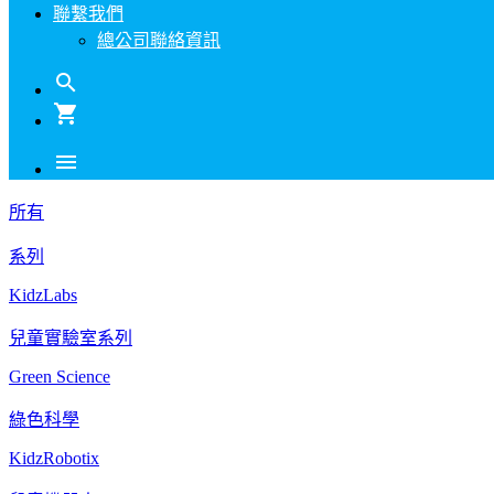
聯繫我們
總公司聯絡資訊
search
shopping_cart
menu
所有
系列
KidzLabs
兒童實驗室系列
Green Science
綠色科學
KidzRobotix