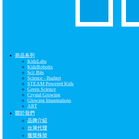
商品系列
KidzLabs
KidzRobotix
Sci: Bits
Science - Budget
STEAM Powered Kids
Green Science
Crystal Growing
Glowing Imaginations
ART
關於我們
品牌介紹
台灣代理
獲獎殊榮