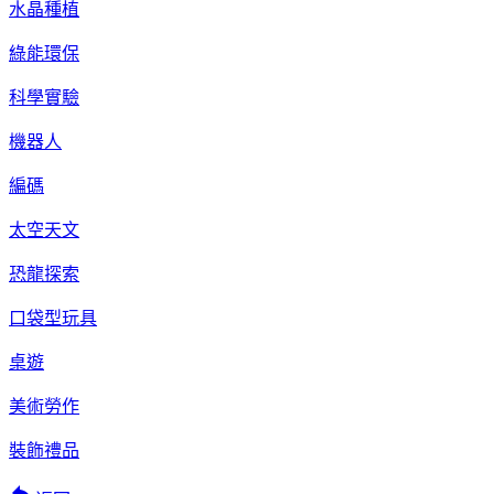
水晶種植
綠能環保
科學實驗
機器人
編碼
太空天文
恐龍探索
口袋型玩具
桌遊
美術勞作
裝飾禮品
reply