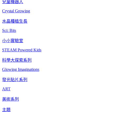
兒童機器人
Crystal Growing
水晶種植生長
Sci: Bits
小小實驗室
STEAM Powered Kids
科學大探索系列
Glowing Imaginations
發光貼片系列
ART
美術系列
主題