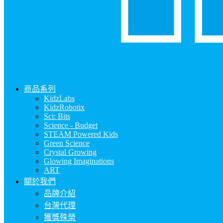
商品系列
KidzLabs
KidzRobotix
Sci: Bits
Science - Budget
STEAM Powered Kids
Green Science
Crystal Growing
Glowing Imaginations
ART
關於我們
品牌介紹
台灣代理
獲獎殊榮