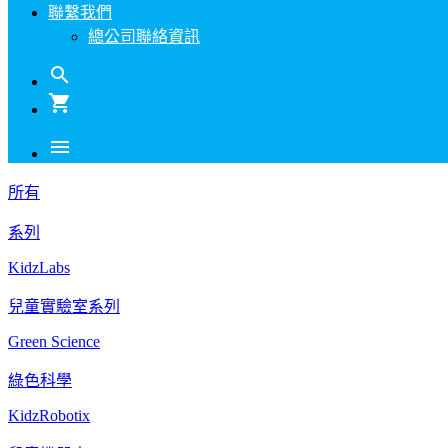
聯繫我們
總公司聯絡資訊
search
shopping_cart
menu
所有
系列
KidzLabs
兒童實驗室系列
Green Science
綠色科學
KidzRobotix