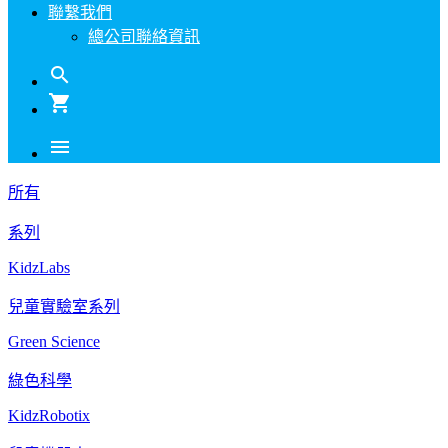
聯繫我們
總公司聯絡資訊
search
shopping_cart
menu
所有
系列
KidzLabs
兒童實驗室系列
Green Science
綠色科學
KidzRobotix