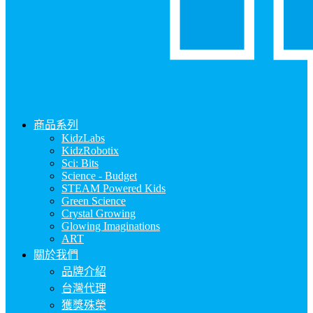
商品系列
KidzLabs
KidzRobotix
Sci: Bits
Science - Budget
STEAM Powered Kids
Green Science
Crystal Growing
Glowing Imaginations
ART
關於我們
品牌介紹
台灣代理
獲獎殊榮