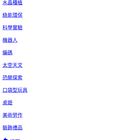
水晶種植
綠能環保
科學實驗
機器人
編碼
太空天文
恐龍探索
口袋型玩具
桌遊
美術勞作
裝飾禮品
reply