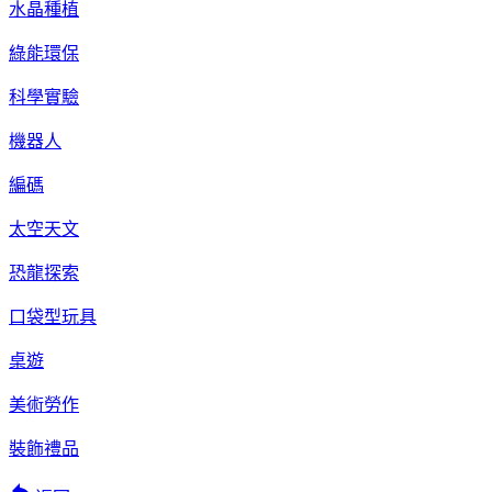
水晶種植
綠能環保
科學實驗
機器人
編碼
太空天文
恐龍探索
口袋型玩具
桌遊
美術勞作
裝飾禮品
reply