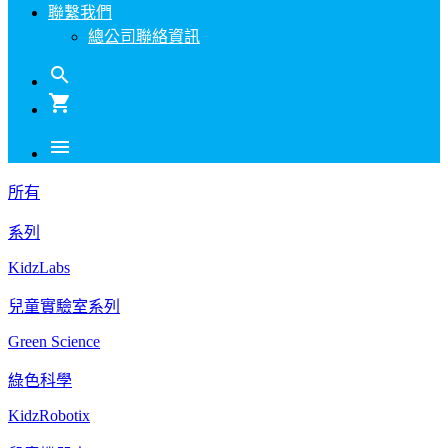
聯繫我們
總公司聯絡資訊
search
shopping_cart
menu
所有
系列
KidzLabs
兒童實驗室系列
Green Science
綠色科學
KidzRobotix