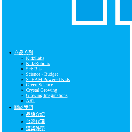
商品系列
KidzLabs
KidzRobotix
Sci: Bits
Science - Budget
STEAM Powered Kids
Green Science
Crystal Growing
Glowing Imaginations
ART
關於我們
品牌介紹
台灣代理
獲獎殊榮