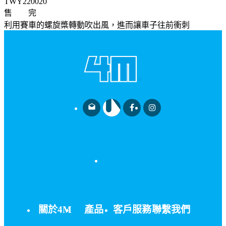
TWY220020
售 完
利用賽車的螺旋槳轉動吹出風，進而讓車子往前衝刺
drafts
關於4M
產品
客戶服務
聯繫我們