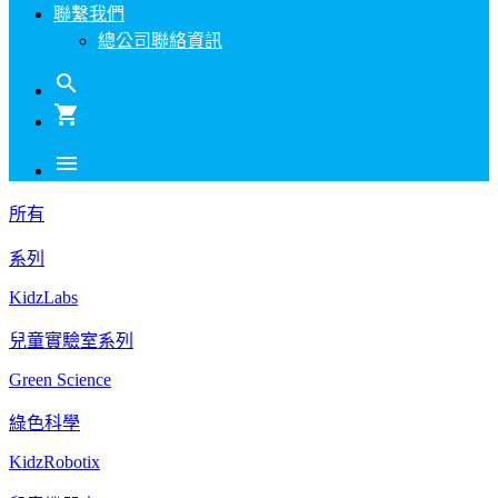
聯繫我們
總公司聯絡資訊
search
shopping_cart
menu
所有
系列
KidzLabs
兒童實驗室系列
Green Science
綠色科學
KidzRobotix