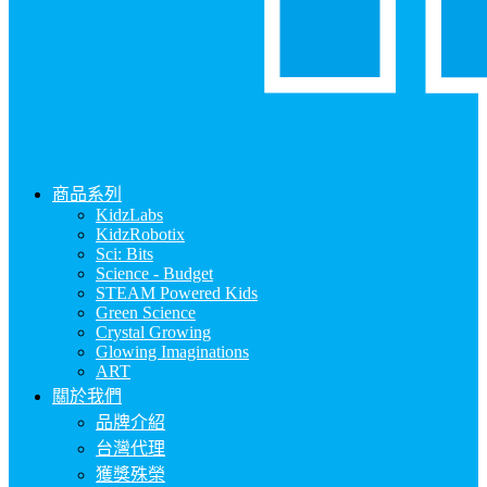
商品系列
KidzLabs
KidzRobotix
Sci: Bits
Science - Budget
STEAM Powered Kids
Green Science
Crystal Growing
Glowing Imaginations
ART
關於我們
品牌介紹
台灣代理
獲獎殊榮