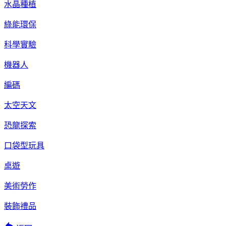
水晶種植
綠能環保
科學實驗
機器人
編碼
太空天文
恐龍探索
口袋型玩具
桌遊
美術勞作
裝飾禮品
reply