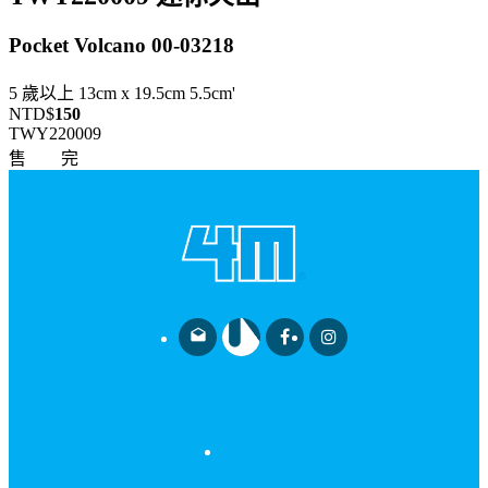
Pocket Volcano 00-03218
5 歲以上 13cm x 19.5cm 5.5cm'
NTD$
150
TWY220009
售 完
drafts