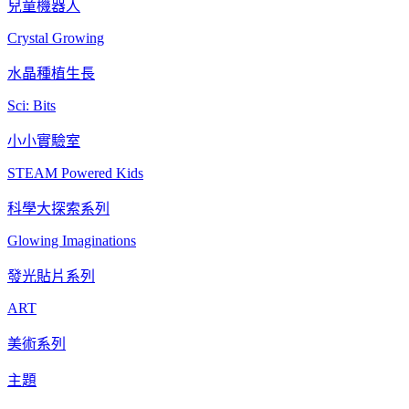
兒童機器人
Crystal Growing
水晶種植生長
Sci: Bits
小小實驗室
STEAM Powered Kids
科學大探索系列
Glowing Imaginations
發光貼片系列
ART
美術系列
主題