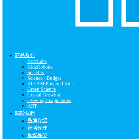
商品系列
KidzLabs
KidzRobotix
Sci: Bits
Science - Budget
STEAM Powered Kids
Green Science
Crystal Growing
Glowing Imaginations
ART
關於我們
品牌介紹
台灣代理
獲獎殊榮