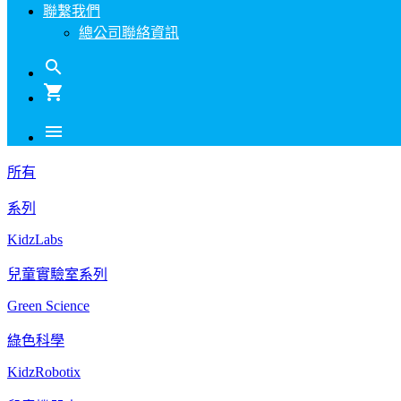
聯繫我們
總公司聯絡資訊
search
shopping_cart
menu
所有
系列
KidzLabs
兒童實驗室系列
Green Science
綠色科學
KidzRobotix