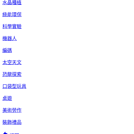
水晶種植
綠能環保
科學實驗
機器人
編碼
太空天文
恐龍探索
口袋型玩具
桌遊
美術勞作
裝飾禮品
reply